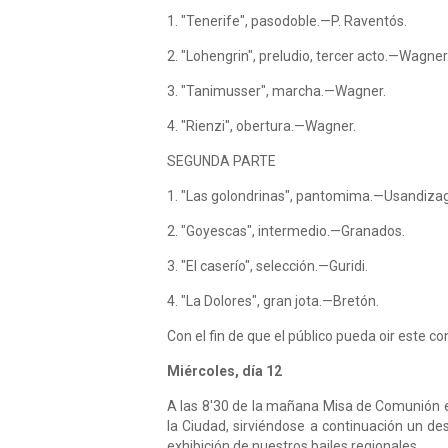
1. "Tenerife", pasodoble.—P. Raventós.
2. "Lohengrin", preludio, tercer acto.—Wagner
3. "Tanimusser", marcha.—Wagner.
4. "Rienzi", obertura.—Wagner.
SEGUNDA PARTE
1. "Las golondrinas", pantomima.—Usandiza
2. "Goyescas", intermedio.—Granados.
3. "El caserío", selección.—Guridi.
4. "La Dolores", gran jota.—Bretón.
Con el fin de que el público pueda oir este co
Miércoles, día 12
A las 8'30 de la mañana Misa de Comunión en l
la Ciudad, sirviéndose a continuación un de
exhibición de nuestros bailes regionales.