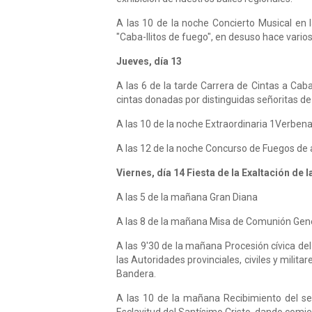
A las 10 de la noche Concierto Musical en 
"Caba-llitos de fuego", en desuso hace vario
Jueves, día 13
A las 6 de la tarde Carrera de Cintas a Cab
cintas donadas por distinguidas señoritas de
A las 10 de la noche Extraordinaria 1Verbena
A las 12 de la noche Concurso de Fuegos de ar
Viernes, día 14 Fiesta de la Exaltación de
A las 5 de la mañana Gran Diana
A las 8 de la mañana Misa de Comunión Gener
A las 9'30 de la mañana Procesión cívica de
las Autoridades provinciales, civiles y mil
Bandera.
A las 10 de la mañana Recibimiento del señ