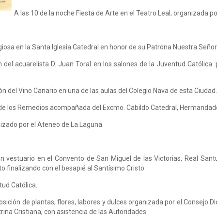
A las 10 de la noche Fiesta de Arte en el Teatro Leal, organizada p
iosa en la Santa Iglesia Catedral en honor de su Patrona Nuestra Seño
n del acuarelista D. Juan Toral en los salones de la Juventud Católica.
ión del Vino Canario en una de las aulas del Colegio Nava de esta Ciudad
en de los Remedios acompañada del Excmo. Cabildo Catedral, Hermandad
nizado por el Ateneo de La Laguna.
vestuario en el Convento de San Miguel de las Victorias, Real Santua
 finalizando con el besapié al Santísimo Cristo.
tud Católica.
sición de plantas, flores, labores y dulces organizada por el Consejo D
rina Cristiana, con asistencia de las Autoridades.