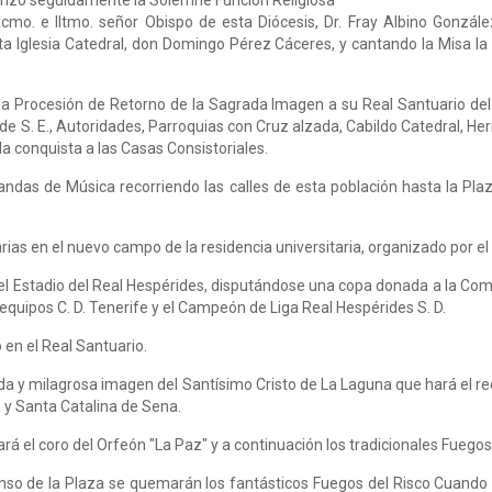
ienzo seguidamente la Solemne Función Religiosa
Excmo. e Iltmo. señor Obispo de esta Diócesis, Dr. Fray Albino Gonz
ta Iglesia Catedral, don Domingo Pérez Cáceres, y cantando la Misa l
r la Procesión de Retorno de la Sagrada Imagen a su Real Santuario de
e S. E., Autoridades, Parroquias con Cruz alzada, Cabildo Catedral, Her
 la conquista a las Casas Consistoriales.
Bandas de Música recorriendo las calles de esta población hasta la Pl
rias en el nuevo campo de la residencia universitaria, organizado por 
n el Estadio del Real Hespérides, disputándose una copa donada a la Com
os equipos C. D. Tenerife y el Campeón de Liga Real Hespérides S. D.
en el Real Santuario.
ada y milagrosa imagen del Santísimo Cristo de La Laguna que hará el r
 y Santa Catalina de Sena.
ará el coro del Orfeón "La Paz" y a continuación los tradicionales Fuegos
anso de la Plaza se quemarán los fantásticos Fuegos del Risco Cuando 