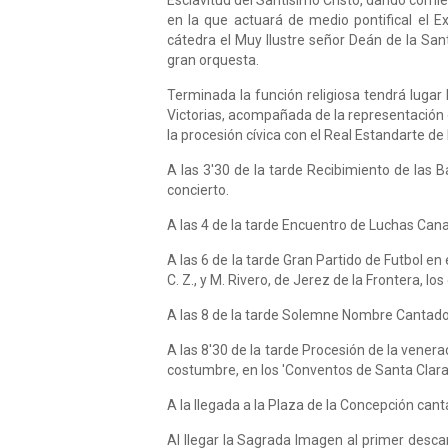
Esclavitud del Santísimo Cristo, dando com
en la que actuará de medio pontifical el 
cátedra el Muy Ilustre señor Deán de la San
gran orquesta.
Terminada la función religiosa tendrá luga
Victorias, acompañada de la representación d
la procesión cívica con el Real Estandarte de
A las 3'30 de la tarde Recibimiento de las 
concierto.
A las 4 de la tarde Encuentro de Luchas Cana
A las 6 de la tarde Gran Partido de Futbol e
C. Z., y M. Rivero, de Jerez de la Frontera, l
A las 8 de la tarde Solemne Nombre Cantado 
A las 8'30 de la tarde Procesión de la vener
costumbre, en los 'Conventos de Santa Clara
A la llegada a la Plaza de la Concepción cant
Al llegar la Sagrada Imagen al primer desc