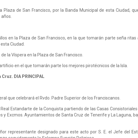
la Plaza de San Francisco, por la Banda Municipal de esta Ciudad, qu
s años.
allos en la Plaza de San Francisco, en la que tomarán parte seña rita
 esta Ciudad.
 de la Víspera en la Plaza de San Francisco.
tificio en el que tomarán parte los mejores pirotécnicos de la Isla.
 la Cruz. DIA PRINCIPAL
al que celebrará el Rvdo. Padre Superior de los Franciscanos.
l Real Estandarte de la Conquista partiendo de las Casas Consistoriales
itares y Excmos. Ayuntamientos de Santa Cruz de Tenerife y La Laguna, b
or representante designado para este acto por S. E. el Jefe del Est