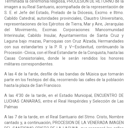
Terminada la ceremonia religiosa, PROCESION DE RETORNO de la
imagen a su Real Santuario, acompañada de la representación de
S. E. el Jefe del Estado, Prelado de la Diócesis, Excmo. e Iltmo.
Cabildo Catedral, autoridades provinciales, Claustro Universitario,
representaciones de los Ejércitos de Tierra, Mar y Aire, Jerarquías
del Movimiento, Excmas. Corporaciones: Mancomunidad
Interinsular, Cabildo Insular, Ayuntamientos de Santa Cruz y
Laguna bajo mazas, Parroquias con Cruz Alzada, Hermandades
con sus estandartes y la P. R. y V—Esclavitud, continuando la
Procesión -Cívica, con el Real Estandarte de la Conquista, hasta las
Casas Consistoriales, donde le serán rendidos los honores
militares correspondientes.
A las 4 de la farde, desfile de las bandas de Música que tomarán
parte en los festejos del día, recorriendo las calles de la población
hasta la plaza de San Francisco.
A las 4'30 de la tarde, en el Estadio Municipal, ENCUENTRO DE
LUCHAS CANARIAS, entre el Real Hespérides y Selección de Las
Palmas
A las 7 de la tarde, en el Real Santuario del Stmo. Cristo, Nombre
cantado y, a continuación, PROCESION DE LA VENERADA IMAGEN