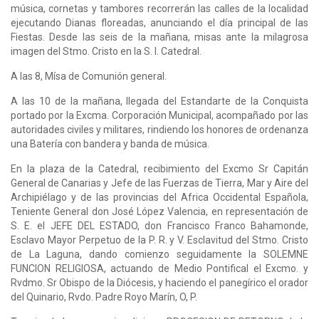
música, cornetas y tambores recorrerán las calles de la localidad
ejecutando Dianas floreadas, anunciando el día principal de las
Fiestas. Desde las seis de la mañana, misas ante la milagrosa
imagen del Stmo. Cristo en la S. I. Catedral.
A las 8, Mísa de Comunión general.
A las 10 de la mañana, llegada del Estandarte de la Conquista
portado por la Excma. Corporación Municipal, acompañado por las
autoridades civiles y militares, rindiendo los honores de ordenanza
una Batería con bandera y banda de música.
En la plaza de la Catedral, recibimiento del Excmo Sr Capitán
General de Canarias y Jefe de las Fuerzas de Tierra, Mar y Aire del
Archipiélago y de las provincias del Africa Occidental Española,
Teniente General don José López Valencia, en representación de
S. E. el JEFE DEL ESTADO, don Francisco Franco Bahamonde,
Esclavo Mayor Perpetuo de la P. R. y V. Esclavitud del Stmo. Cristo
de La Laguna, dando comienzo seguidamente la SOLEMNE
FUNCION RELIGIOSA, actuando de Medio Pontifical el Excmo. y
Rvdmo. Sr Obispo de la Diócesis, y haciendo el panegírico el orador
del Quinario, Rvdo. Padre Royo Marín, O, P.