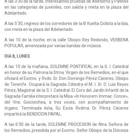
A las 3'30 de la tarde, interesantes pruebas de Atletismo y Patines
en las categorías de juveniles, con salida y meta en la plaza del
Adelantado.
A las 5'30, regreso de los corredores de la III Vuelta Ciclista a la Isla,
con meta en la plaza del Adelantado.
A las 10 de la noche, en la calle Obispo Rey Redondo, VERBENA
POPULAR, amenizada por varias bandas de música.
DIA 8, LUNES
A las 10 de la mañana, SOLEMNE PONTIFICAL en la S. I. Catedral
en honor de su Patrona la Stma. Virgen de los Remedios, en el que
oficiará el Excmo. y Rvdo. Sr. Don Domingo Pérez Cáceres, Obispo
de Tenerife. Ocupará la Sagrada Cátedra el M. I. Sr. D. Luis Reyes
Pérez, Magistral de la S. I. Catedral. El Coro del Jardín Infantil de la
Sagrada Familia interpretará la Misa «In Honorem Immac. Conce»,
del Vne. Goicoechea, a tres voces, con acompañamiento de
órgano. Terminada ésta, Su Excia. Rvdma. Dr. Pérez Cáceres
impartirá la BENDICION PAPAL.
A las 6'30 de la tarde, SOLEMNE PROCESION de Ntra. Señora de
los Remedios, presidida por el Excmo. Señor Obispo de la Diócesis