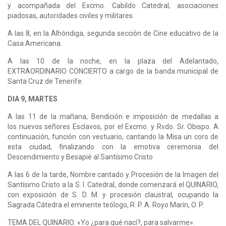
y acompañada del Excmo. Cabildo Catedral, asociaciones
piadosas, autoridades civiles y militares.
A las 8, en la Alhóndiga, segunda sección de Cine educativo de la
Casa Americana.
A las 10 de la noche, en la plaza del Adelantado,
EXTRAORDINARIO CONCIERTO a cargo de la banda municipal de
Santa Cruz de Tenerife.
DIA 9, MARTES
A las 11 de la mañana, Bendición e imposición de medallas a
los nuevos señores Esclavos, por el Excmo. y Rvdo. Sr. Obispo. A
continuación, función con vestuario, cantando la Misa un coro de
esta ciudad, finalizando con la emotiva ceremonia del
Descendimiento y Besapié al Santísimo Cristo
A las 6 de la tarde, Nombre cantado y Procesión de la Imagen del
Santísimo Cristo a la S. I. Catedral, donde comenzará el QUINARIO,
con exposición de S. D. M. y procesión claustral, ocupando la
Sagrada Cátedra el eminente teólogo, R. P. A. Royo Marín, O. P.
TEMA DEL QUINARIO: «Yo ¿para qué nací?, para salvarme».