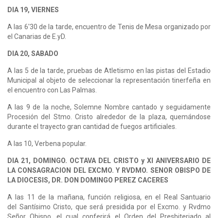
DIA 19, VIERNES
A las 6'30 de la tarde, encuentro de Tenis de Mesa organizado por
el Canarias de E.yD.
DIA 20, SABADO
A las 5 de la tarde, pruebas de Atletismo en las pistas del Estadio
Municipal al objeto de seleccionar la representación tinerfeña en
el encuentro con Las Palmas.
A las 9 de la noche, Solemne Nombre cantado y seguidamente
Procesión del Stmo. Cristo alrededor de la plaza, quemándose
durante el trayecto gran cantidad de fuegos artificiales.
A las 10, Verbena popular.
DIA 21, DOMINGO. OCTAVA DEL CRISTO y XI ANIVERSARIO DE
LA CONSAGRACION DEL EXCMO. Y RVDMO. SENOR OBISPO DE
LA DIOCESIS, DR. DON DOMINGO PEREZ CACERES
A las 11 de la mañana, función religiosa, en el Real Santuario
del Santísimo Cristo, que será presidida por el Excmo. y Rvdmo
Señor Obispo, el cual conferirá el Orden del Presbiteriado al